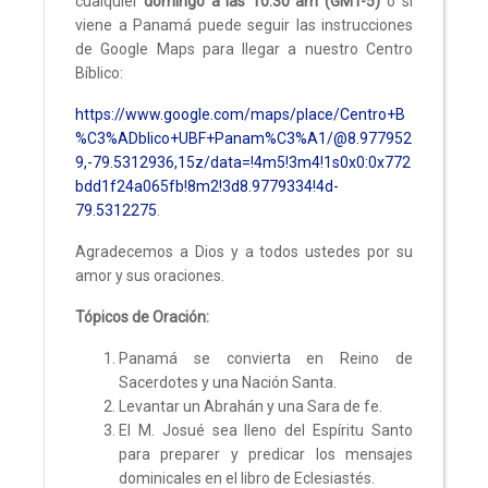
cualquier
domingo a las 10:30 am (GMT-5)
o si
viene a Panamá puede seguir las instrucciones
de Google Maps para llegar a nuestro Centro
Bíblico:
https://www.google.com/maps/place/Centro+B
%C3%ADblico+UBF+Panam%C3%A1/@8.977952
9,-79.5312936,15z/data=!4m5!3m4!1s0x0:0x772
bdd1f24a065fb!8m2!3d8.9779334!4d-
79.5312275
.
Agradecemos a Dios y a todos ustedes por su
amor y sus oraciones.
Tópicos de Oración:
Panamá se convierta en Reino de
Sacerdotes y una Nación Santa.
Levantar un Abrahán y una Sara de fe.
El M. Josué sea lleno del Espíritu Santo
para preparer y predicar los mensajes
dominicales en el libro de Eclesiastés.