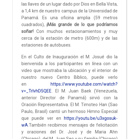
las llaves de un lugar dado por Dios en Bella Vista,
a 1,4 km de nuestro campus de la Universidad de
Panamá. Es una oficina amplia (59 metros
cuadrados),
¡Más grande de lo que podríamos
soñar!
Con muchos estacionamientos y muy
cerca de la estación de metro (600m) y de las
estaciones de autobuses.
En el Culto de Inauguración el M. Josué dio la
bienvenida a los participantes en línea con un
video que mostraba la ubicación y el interior de
nuestro nuevo Centro Bíblico, puede verlo
en
https://www.youtube.com/watch?
v=_TrlvhD5QEE
. El M. Juan Baek (Venezuela,
anterior Director de Panamá) sirvió con la
Oración Representativa. El M. Timoteo Han (Sao
Paulo, Brasil) cantó un hermoso Himno Especial
que puede ver en
https://youtu.be/u3xgosuk-
wA
.También recibimos mensajes de felicitación
y oraciones del Dr. José y de Maria Ahn
(Chicago), del M. Juan Seo y su familia (Chicago)