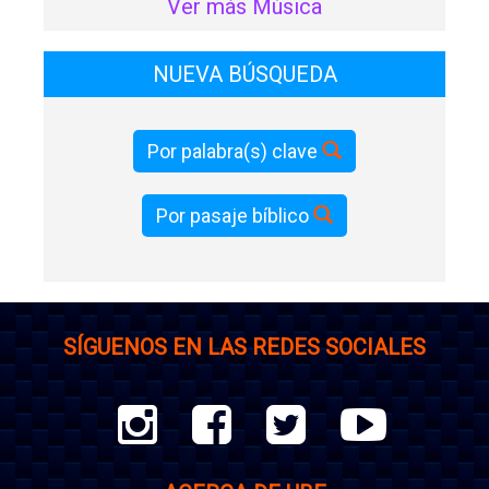
Ver más Música
NUEVA BÚSQUEDA
Por palabra(s) clave
Por pasaje bíblico
SÍGUENOS EN LAS REDES SOCIALES