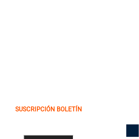
SUSCRIPCIÓN BOLETÍN
Ingrese su dirección e-mail para recibir noticias
e invitaciones a nuestras actividades