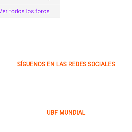
Ver todos los foros
SÍGUENOS EN LAS REDES SOCIALES
UBF MUNDIAL
n
Puede visitar el sitio de UBF en el mundo haciendo clic
en el siguiente enlace (en inglés):