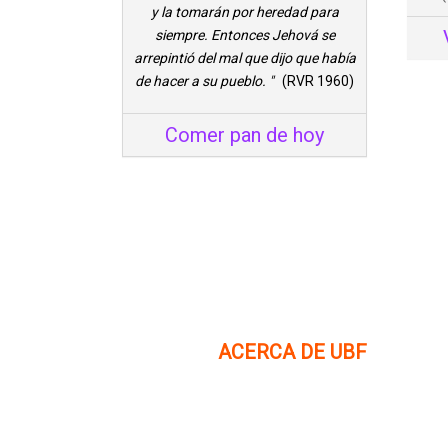
y la tomarán por heredad para
siempre. Entonces Jehová se
arrepintió del mal que dijo que había
de hacer a su pueblo. "
(RVR 1960)
Comer pan de hoy
ACERCA DE UBF
La Fraternidad Bíblica Universitaria (UBF) es una
organización cristiana evangélica internacional si
fines de lucro, enfocada a levantar discípulos de