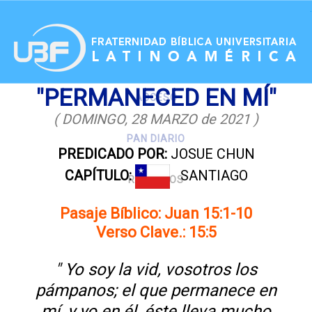
.
"PERMANECED EN MÍ"
ACCESO
( DOMINGO, 28 MARZO de 2021 )
PAN DIARIO
PREDICADO POR:
JOSUE CHUN
CAPÍTULO:
SANTIAGO
RECURSOS
Pasaje Bíblico: Juan 15:1-10
Verso Clave.: 15:5
" Yo soy la vid, vosotros los
pámpanos; el que permanece en
mí, y yo en él, éste lleva mucho