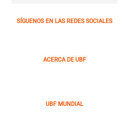
SÍGUENOS EN LAS REDES SOCIALES
ACERCA DE UBF
La Fraternidad Bíblica Universitaria (UBF) es una
organización cristiana evangélica internacional sin fines
de lucro, enfocada a levantar discípulos de Jesucristo que
prediquen el evangelio a los estudiantes universitarios.
UBF MUNDIAL
Puede visitar el sitio de UBF en el mundo haciendo clic en
el siguiente enlace (en inglés):