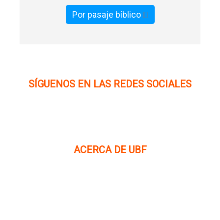
Por pasaje bíblico
SÍGUENOS EN LAS REDES SOCIALES
ACERCA DE UBF
La Fraternidad Bíblica Universitaria (UBF) es una
organización cristiana evangélica internacional sin fines
de lucro, enfocada a levantar discípulos de Jesucristo que
prediquen el evangelio a los estudiantes universitarios.