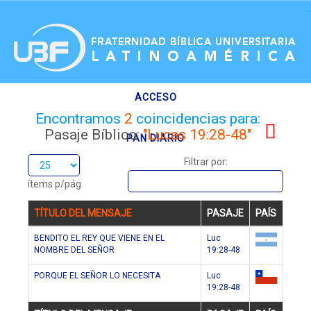
.
ACCESO
Encontramos
2
coincidencias para:
Pasaje Bíblico:
"Lucas 19:28-48"
PAN DIARIO
Filtrar por:
RECURSOS
ítems p/pág
TÍTULO DEL MENSAJE
PASAJE
PAÍS
BENDITO EL REY QUE VIENE EN EL
Luc
NOMBRE DEL SEÑOR
19:28-48
ar
PORQUE EL SEÑOR LO NECESITA
Luc
19:28-48
cl