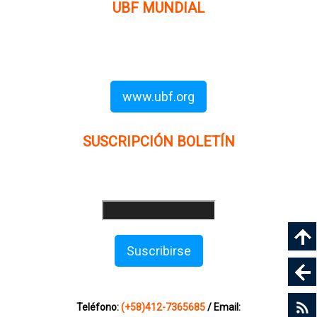
UBF MUNDIAL
Puede visitar el sitio de UBF en el mundo haciendo clic en
el siguiente enlace (en inglés):
www.ubf.org
SUSCRIPCIÓN BOLETÍN
Ingrese su dirección e-mail para recibir noticias
e invitaciones a nuestras actividades
Suscribirse
Sitio web modificado y adaptado por Servicios Digitales
Agape de Jaime Delgado. Mérida - Venezuela
Teléfono:
(+58)412-7365685
/ Email: