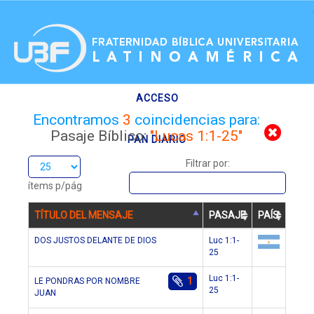
.
ACCESO
Encontramos
3
coincidencias para:
Pasaje Bíblico:
"Lucas 1:1-25"
PAN DIARIO
Filtrar por:
RECURSOS
ítems p/pág
TÍTULO DEL MENSAJE
PASAJE
PAÍS
DOS JUSTOS DELANTE DE DIOS
Luc 1:1-
25
ar
Luc 1:1-
1
LE PONDRAS POR NOMBRE
cl
25
JUAN