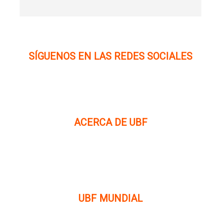
SÍGUENOS EN LAS REDES SOCIALES
ACERCA DE UBF
La Fraternidad Bíblica Universitaria (UBF) es una
organización cristiana evangélica internacional sin fines
de lucro, enfocada a levantar discípulos de Jesucristo que
prediquen el evangelio a los estudiantes universitarios.
UBF MUNDIAL
Puede visitar el sitio de UBF en el mundo haciendo clic en