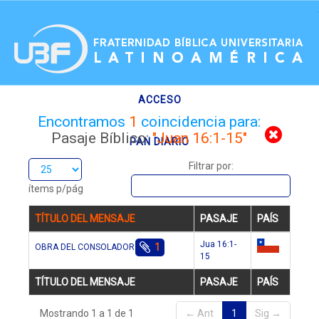
.
ACCESO
Encontramos
1
coincidencia para:
Pasaje Bíblico:
"Juan 16:1-15"
PAN DIARIO
Filtrar por:
RECURSOS
ítems p/pág
TÍTULO DEL MENSAJE
PASAJE
PAÍS
Jua 16:1-
1
OBRA DEL CONSOLADOR
cl
15
TÍTULO DEL MENSAJE
PASAJE
PAÍS
Mostrando 1 a 1 de 1
← Ant
1
Sig →