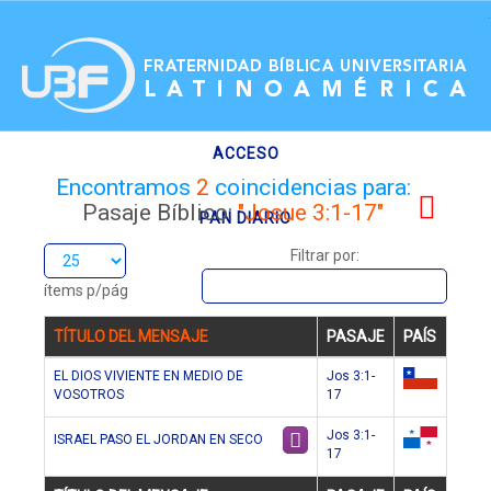
.
ACCESO
Encontramos
2
coincidencias para:
Pasaje Bíblico:
"Josue 3:1-17"
PAN DIARIO
Filtrar por:
RECURSOS
ítems p/pág
TÍTULO DEL MENSAJE
PASAJE
PAÍS
EL DIOS VIVIENTE EN MEDIO DE
Jos 3:1-
VOSOTROS
17
cl
Jos 3:1-
ISRAEL PASO EL JORDAN EN SECO
17
pa