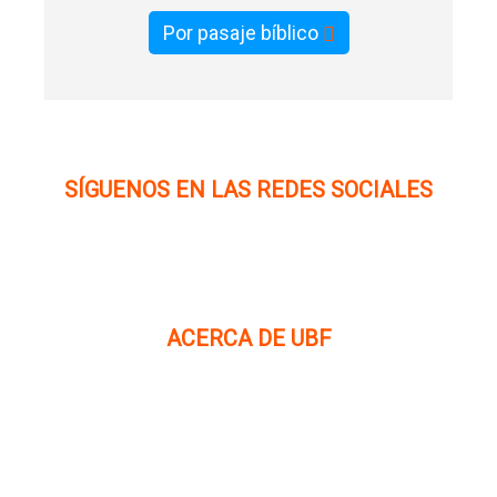
Por pasaje bíblico
SÍGUENOS EN LAS REDES SOCIALES
ACERCA DE UBF
La Fraternidad Bíblica Universitaria (UBF) es una
organización cristiana evangélica internacional sin fines
de lucro, enfocada a levantar discípulos de Jesucristo que
prediquen el evangelio a los estudiantes universitarios.