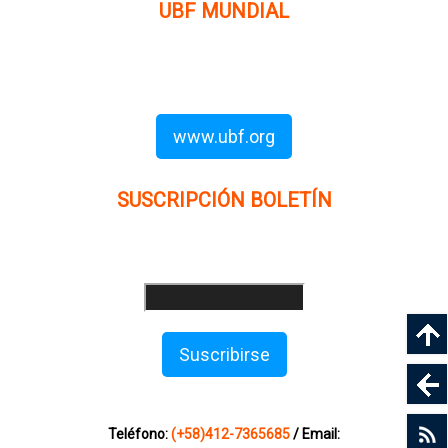
UBF MUNDIAL
Puede visitar el sitio de UBF en el mundo haciendo clic en
el siguiente enlace (en inglés):
www.ubf.org
SUSCRIPCIÓN BOLETÍN
Ingrese su dirección e-mail para recibir noticias
e invitaciones a nuestras actividades
Suscribirse
Sitio web modificado y adaptado por Servicios Digitales
Agape de Jaime Delgado. Mérida - Venezuela
Teléfono:
(+58)412-7365685
/ Email: