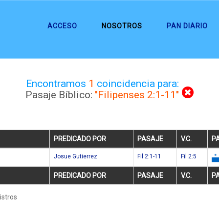
ACCESO
NOSOTROS
PAN DIARIO
Encontramos
1
coincidencia para:
Pasaje Bíblico:
"Filipenses 2:1-11"
PREDICADO POR
PASAJE
V.C.
PA
Josue Gutierrez
Fil 2:1-11
Fil 2:5
PREDICADO POR
PASAJE
V.C.
PA
istros