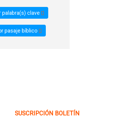
 palabra(s) clave
r pasaje bíblico
SUSCRIPCIÓN BOLETÍN
Ingrese su dirección e-mail para recibir noticias
e invitaciones a nuestras actividades