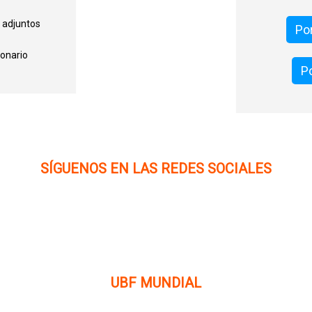
 adjuntos
Por
onario
Po
SÍGUENOS EN LAS REDES SOCIALES
UBF MUNDIAL
n
Puede visitar el sitio de UBF en el mundo haciendo clic