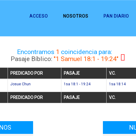
ACCESO
NOSOTROS
PAN DIARIO
Encontramos
1
coincidencia para:
Pasaje Bíblico:
"1 Samuel 18:1 - 19:24"
PREDICADO POR
PASAJE
V.C.
Josue Chun
1sa 18:1 - 19:24
1sa 18:14
PREDICADO POR
PASAJE
V.C.
ONOS
N