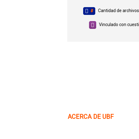
Cantidad de archivos
#
Vinculado con cuesti
ACERCA DE UBF
La Fraternidad Bíblica Universitaria (UBF) es una
organización cristiana evangélica internacional si