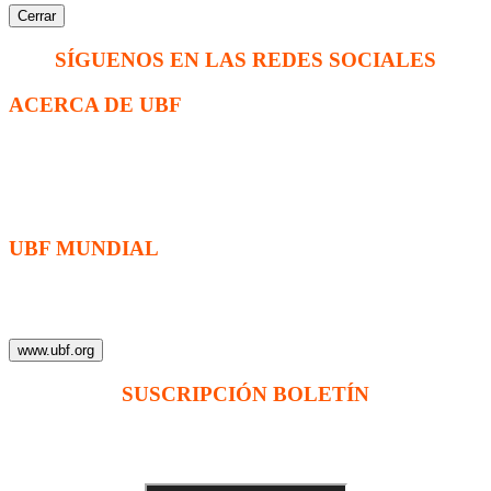
Cerrar
SÍGUENOS EN LAS REDES SOCIALES
ACERCA DE UBF
La Fraternidad Bíblica Universitaria (UBF) es una organización
cristiana evangélica internacional sin fines de lucro, enfocada a
levantar discípulos de Jesucristo que prediquen el evangelio a los
estudiantes universitarios.
UBF MUNDIAL
Puede visitar el sitio de UBF en el mundo haciendo clic en el
siguiente enlace (en inglés):
www.ubf.org
SUSCRIPCIÓN BOLETÍN
Ingrese su dirección e-mail para recibir noticias
e invitaciones a nuestras actividades