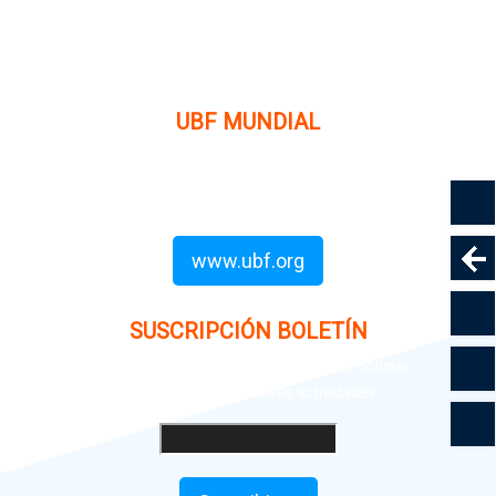
organización cristiana evangélica internacional sin fines
de lucro, enfocada a levantar discípulos de Jesucristo que
prediquen el evangelio a los estudiantes universitarios.
UBF MUNDIAL
Puede visitar el sitio de UBF en el mundo haciendo clic en
el siguiente enlace (en inglés):
www.ubf.org
SUSCRIPCIÓN BOLETÍN
Ingrese su dirección e-mail para recibir noticias
e invitaciones a nuestras actividades