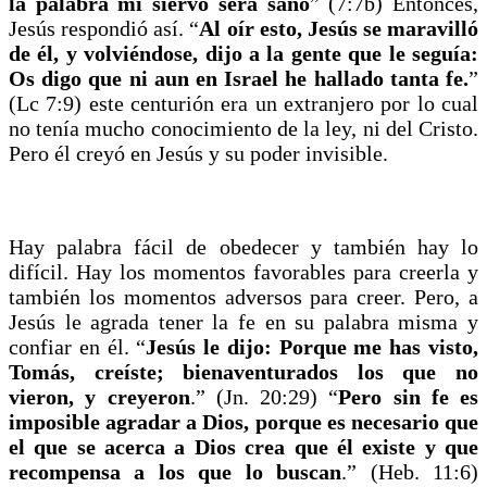
la palabra mi siervo será sano
” (7:7b) Entonces,
Jesús respondió así. “
Al oír esto, Jesús se maravilló
de él, y volviéndose, dijo a la gente que le seguía:
Os digo que ni aun en Israel he hallado tanta fe.
”
(Lc 7:9) este centurión era un extranjero por lo cual
no tenía mucho conocimiento de la ley, ni del Cristo.
Pero él creyó en Jesús y su poder invisible.
Hay palabra fácil de obedecer y también hay lo
difícil. Hay los momentos favorables para creerla y
también los momentos adversos para creer. Pero, a
Jesús le agrada tener la fe en su palabra misma y
confiar en él. “
Jesús le dijo: Porque me has visto,
Tomás, creíste; bienaventurados los que no
vieron, y creyeron
.” (Jn. 20:29) “
Pero sin fe es
imposible agradar a Dios, porque es necesario que
el que se acerca a Dios crea que él existe y que
recompensa a los que lo buscan
.” (Heb. 11:6)