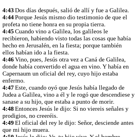
4:43
Dos días después, salió de allí y fue a Galilea.
4:44
Porque Jesús mismo dio testimonio de que el
profeta no tiene honra en su propia tierra.
4:45
Cuando vino a Galilea, los galileos le
recibieron, habiendo visto todas las cosas que había
hecho en Jerusalén, en la fiesta; porque también
ellos habían ido a la fiesta.
4:46
Vino, pues, Jesús otra vez a Caná de Galilea,
donde había convertido el agua en vino. Y había en
Capernaum un oficial del rey, cuyo hijo estaba
enfermo.
4:47
Este, cuando oyó que Jesús había llegado de
Judea a Galilea, vino a él y le rogó que descendiese y
sanase a su hijo, que estaba a punto de morir.
4:48
Entonces Jesús le dijo: Si no viereis señales y
prodigios, no creeréis.
4:49
El oficial del rey le dijo: Señor, desciende antes
que mi hijo muera.
4:50
Jesús le dijo: Ve, tu hijo vive. Y el hombre