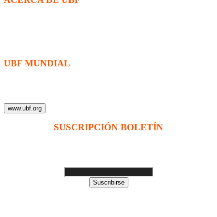
La Fraternidad Bíblica Universitaria (UBF) es una organización
cristiana evangélica internacional sin fines de lucro, enfocada a
levantar discípulos de Jesucristo que prediquen el evangelio a los
estudiantes universitarios.
UBF MUNDIAL
Puede visitar el sitio de UBF en el mundo haciendo clic en el
siguiente enlace (en inglés):
www.ubf.org
SUSCRIPCIÓN BOLETÍN
Ingrese su dirección e-mail para recibir noticias
e invitaciones a nuestras actividades
Suscribirse
Sitio web modificado y adaptado por Servicios Digitales Agape
de Jaime Delgado. Mérida - Venezuela