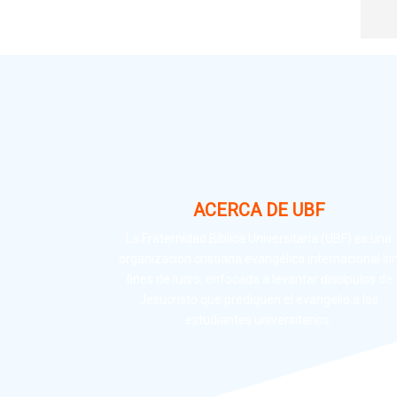
place
place
signi
el qu
el si
cada
I.- L
ACERCA DE UBF
Miren
La Fraternidad Bíblica Universitaria (UBF) es una
organización cristiana evangélica internacional si
vida
fines de lucro, enfocada a levantar discípulos de
satis
Jesucristo que prediquen el evangelio a los
de Sa
estudiantes universitarios.
probe
que e