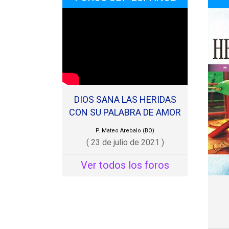
te si
filos
acrón
tamb
repre
exten
DIOS SANA LAS HERIDAS
podrí
CON SU PALABRA DE AMOR
P. Mateo Arebalo (BO)
Incre
( 23 de julio de 2021 )
estab
Ver todos los foros
place
apren
sin p
bíbli