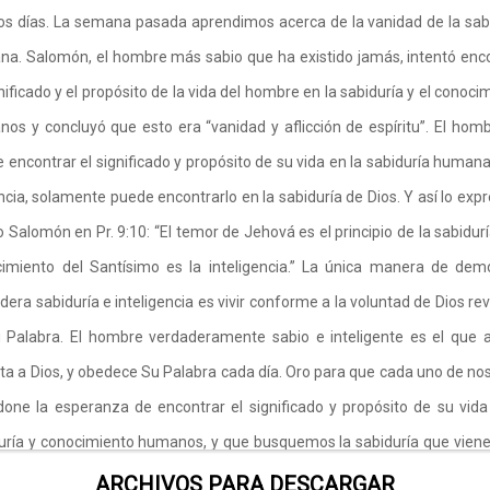
s días. La semana pasada aprendimos acerca de la vanidad de la sab
a. Salomón, el hombre más sabio que ha existido jamás, intentó enc
gnificado y el propósito de la vida del hombre en la sabiduría y el conoci
os y concluyó que esto era “vanidad y aflicción de espíritu”. El hom
 encontrar el significado y propósito de su vida en la sabiduría humana
encia, solamente puede encontrarlo en la sabiduría de Dios. Y así lo expr
o Salomón en Pr. 9:10: “El temor de Jehová es el principio de la sabiduría
imiento del Santísimo es la inteligencia.” La única manera de dem
dera sabiduría e inteligencia es vivir conforme a la voluntad de Dios re
 Palabra. El hombre verdaderamente sabio e inteligente es el que
ta a Dios, y obedece Su Palabra cada día. Oro para que cada uno de no
one la esperanza de encontrar el significado y propósito de su vida
uría y conocimiento humanos, y que busquemos la sabiduría que viene
 través de la oración y el estudio bíblico. Amén.
ARCHIVOS PARA DESCARGAR