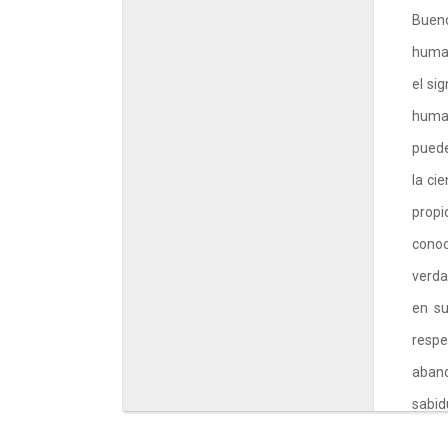
Bueno
human
el si
human
puede
la ci
propi
conoc
verda
en su
respe
aband
sabid
alto a