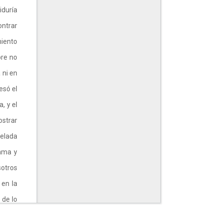
iduría
ontrar
miento
bre no
 ni en
esó el
, y el
ostrar
velada
 ama y
sotros
 en la
 de lo