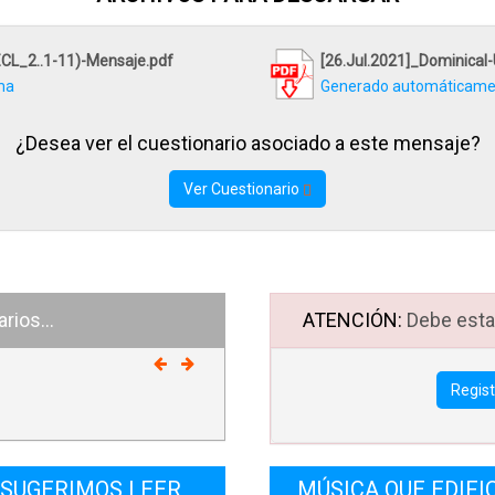
ar de que Salomón llegó a estas conclusiones hace unos tres mil años,
CL_2..1-11)-Mensaje.pdf
[26.Jul.2021]_Dominical
el hombre moderno se avocó de todas formas a buscar el signific
ma
Generado automáticamen
sito de la vida en la sabiduría, el conocimiento y el avance de la ci
¿Desea ver el cuestionario asociado a este mensaje?
és de la Edad Media con su Oscurantismo, la Ilustración prometi
guiríamos el significado y propósito de la vida en el avance del conocim
Ver Cuestionario
que la ciencia nos ayudó a mejorar la calidad de vida y a prolongar la vi
e sobre la Tierra, no nos trajo la felicidad y el propósito prometid
duría humana puede traer algún bienestar consigo, pero también
ios...
ATENCIÓN:
Debe estar
miento, dolor y envanecimiento.
 humanidad se dio cuenta de esto. Así que el hombre posmoderno 
Regis
do a la búsqueda del significado y propósito de la vida en los placer
. Una de las principales características del hombre posmoderno 
ismo o la búsqueda del placer personal. El hombre posmoderno piens
SUGERIMOS LEER
MÚSICA QUE EDIFI