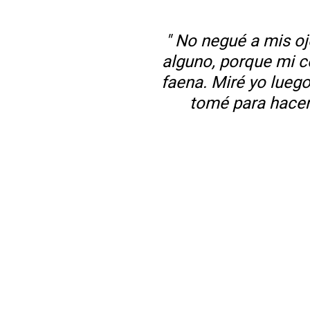
" No negué a mis oj
alguno, porque mi c
faena. Miré yo lueg
tomé para hacerla