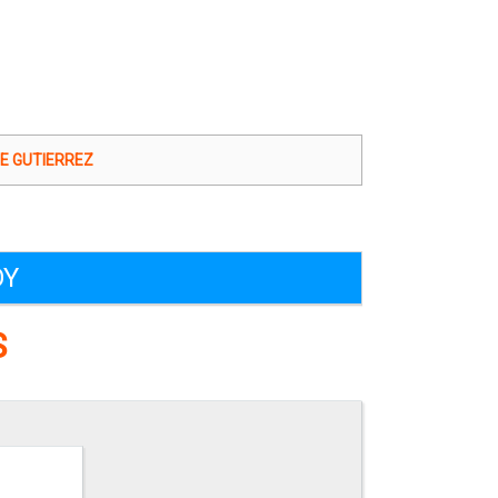
 GUTIERREZ
OY
S