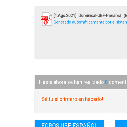
A pes
[1.Ago.2021]_Dominical-UBF-Panamá_(E
cómo 
Generado automáticamente por el siste
propó
Despu
conse
Y aun
hombr
sabi
Hasta ahora se han realizado
0
comentar
sufri
Y la
¡Sé tu el primero en hacerlo!
volca
mundo
hedon
FOROS UBF ESPAÑOL