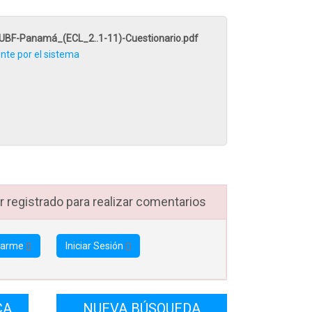
 vimos
-UBF-Panamá_(ECL_2..1-11)-Cuestionario.pdf
ado y
te por el sistema
encia.
ó que
iento.
da del
os. La
 trae
 registrado para realizar comentarios
se ha
tarme
Iniciar Sesión
es del
es el
a: “Si
CA
NUEVA BÚSQUEDA