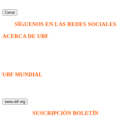
Cerrar
SÍGUENOS EN LAS REDES SOCIALES
ACERCA DE UBF
La Fraternidad Bíblica Universitaria (UBF) es una organización
cristiana evangélica internacional sin fines de lucro, enfocada a
levantar discípulos de Jesucristo que prediquen el evangelio a los
estudiantes universitarios.
UBF MUNDIAL
Puede visitar el sitio de UBF en el mundo haciendo clic en el
siguiente enlace (en inglés):
www.ubf.org
SUSCRIPCIÓN BOLETÍN
Ingrese su dirección e-mail para recibir noticias
e invitaciones a nuestras actividades