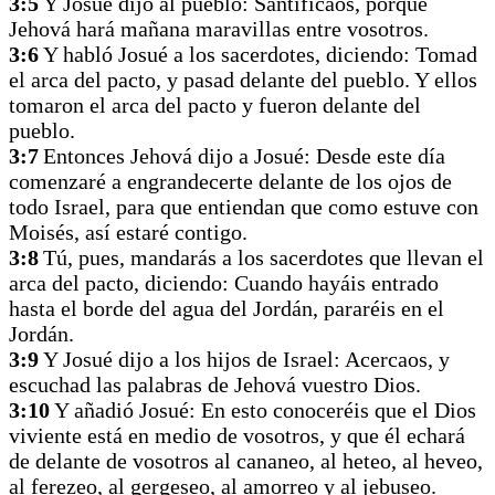
3:5
Y Josué dijo al pueblo: Santificaos, porque
Jehová hará mañana maravillas entre vosotros.
3:6
Y habló Josué a los sacerdotes, diciendo: Tomad
el arca del pacto, y pasad delante del pueblo. Y ellos
tomaron el arca del pacto y fueron delante del
pueblo.
3:7
Entonces Jehová dijo a Josué: Desde este día
comenzaré a engrandecerte delante de los ojos de
todo Israel, para que entiendan que como estuve con
Moisés, así estaré contigo.
3:8
Tú, pues, mandarás a los sacerdotes que llevan el
arca del pacto, diciendo: Cuando hayáis entrado
hasta el borde del agua del Jordán, pararéis en el
Jordán.
3:9
Y Josué dijo a los hijos de Israel: Acercaos, y
escuchad las palabras de Jehová vuestro Dios.
3:10
Y añadió Josué: En esto conoceréis que el Dios
viviente está en medio de vosotros, y que él echará
de delante de vosotros al cananeo, al heteo, al heveo,
al ferezeo, al gergeseo, al amorreo y al jebuseo.