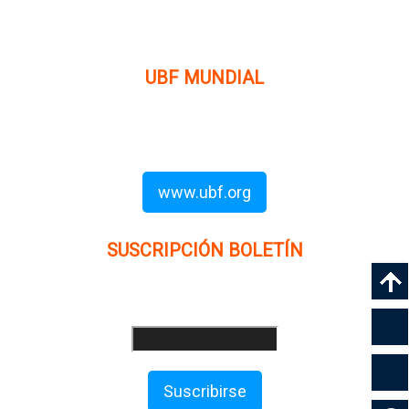
de lucro, enfocada a levantar discípulos de Jesucristo que
prediquen el evangelio a los estudiantes universitarios.
UBF MUNDIAL
Puede visitar el sitio de UBF en el mundo haciendo clic en
el siguiente enlace (en inglés):
www.ubf.org
SUSCRIPCIÓN BOLETÍN
Ingrese su dirección e-mail para recibir noticias
e invitaciones a nuestras actividades
Suscribirse