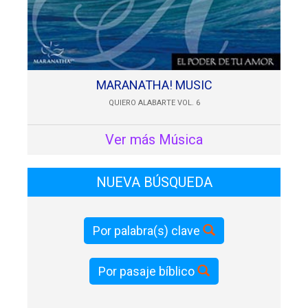
MARANATHA! MUSIC
QUIERO ALABARTE VOL. 6
Ver más Música
NUEVA BÚSQUEDA
Por palabra(s) clave
Por pasaje bíblico